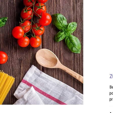
Z
B
po
pr