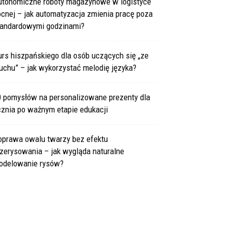
utonomiczne roboty magazynowe w logistyce
cnej – jak automatyzacja zmienia pracę poza
tandardowymi godzinami?
rs hiszpańskiego dla osób uczących się „ze
uchu” – jak wykorzystać melodię języka?
0 pomysłów na personalizowane prezenty dla
cznia po ważnym etapie edukacji
oprawa owalu twarzy bez efektu
zerysowania – jak wygląda naturalne
odelowanie rysów?