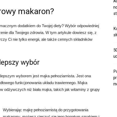
A
no
zdrowy makaron?
s
macznym dodatkiem do Twojej diety? Wybór odpowiedniej
Ku
nie dla Twojego zdrowia. W tym artykule dowiesz się, z
sł
czy Ci nie tylko energii, ale także cennych składników
5
u
jlepszy wybór
P
lepszym wyborem jest mąka pełnoziarnista. Jest ona
pr
awidłowego funkcjonowania układu trawiennego. Mąka
m
ów odżywczych niż biała mąka, takich jak witaminy z grupy
Wybierając mąkę pełnoziarnistą do przygotowania
makaronu, możesz cieszyć się jego bogatym smakiem i