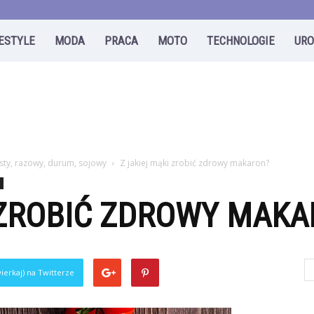
FESTYLE
MODA
PRACA
MOTO
TECHNOLOGIE
UR
sty, razowy, durum, sojowy
Z jakiej mąki zrobić zdrowy makaron?
 ZROBIĆ ZDROWY MAK
ierkaj) na Twitterze