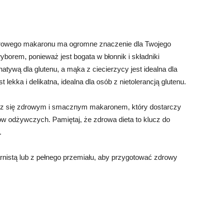
drowego makaronu ma ogromne znaczenie dla Twojego
yborem, ponieważ jest bogata w błonnik i składniki
tywą dla glutenu, a mąka z ciecierzycy jest idealna dla
lekka i delikatna, idealna dla osób z nietolerancją glutenu.
esz się zdrowym i smacznym makaronem, który dostarczy
ików odżywczych. Pamiętaj, że zdrowa dieta to klucz do
.
rnistą lub z pełnego przemiału, aby przygotować zdrowy