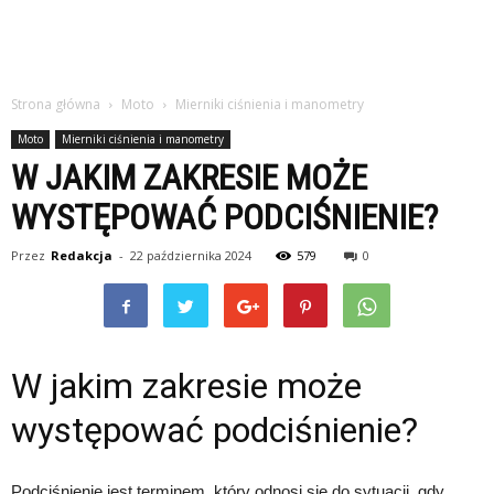
Strona główna
Moto
Mierniki ciśnienia i manometry
Moto
Mierniki ciśnienia i manometry
W JAKIM ZAKRESIE MOŻE
WYSTĘPOWAĆ PODCIŚNIENIE?
Przez
Redakcja
-
22 października 2024
579
0
W jakim zakresie może
występować podciśnienie?
Podciśnienie jest terminem, który odnosi się do sytuacji, gdy