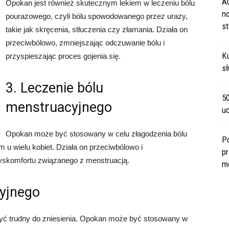
A
Opokan jest również skutecznym lekiem w leczeniu bólu
no
pourazowego, czyli bólu spowodowanego przez urazy,
s
takie jak skręcenia, stłuczenia czy złamania. Działa on
przeciwbólowo, zmniejszając odczuwanie bólu i
Ku
przyspieszając proces gojenia się.
sł
3. Leczenie bólu
5
menstruacyjnego
u
Opokan może być stosowany w celu złagodzenia bólu
P
 u wielu kobiet. Działa on przeciwbólowo i
pr
dyskomfortu związanego z menstruacją.
m
cyjnego
 być trudny do zniesienia. Opokan może być stosowany w