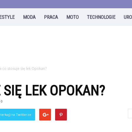
FESTYLE
MODA
PRACA
MOTO
TECHNOLOGIE
UR
a co stosuje się lek Opokan?
 SIĘ LEK OPOKAN?
0
ierkaj) na Twitterze