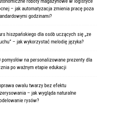
utonomiczne roboty magazynowe w logistyce
cnej – jak automatyzacja zmienia pracę poza
tandardowymi godzinami?
rs hiszpańskiego dla osób uczących się „ze
uchu” – jak wykorzystać melodię języka?
0 pomysłów na personalizowane prezenty dla
cznia po ważnym etapie edukacji
oprawa owalu twarzy bez efektu
zerysowania – jak wygląda naturalne
odelowanie rysów?