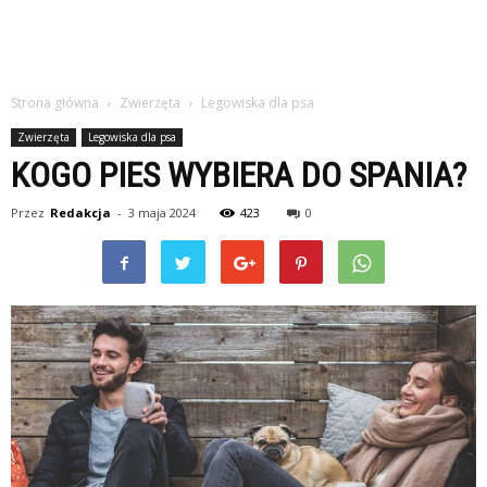
Strona główna
Zwierzęta
Legowiska dla psa
Zwierzęta
Legowiska dla psa
KOGO PIES WYBIERA DO SPANIA?
Przez
Redakcja
-
3 maja 2024
423
0