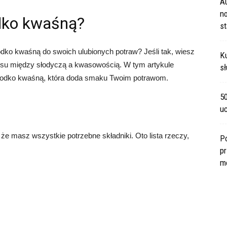
A
no
odko kwaśną?
s
dko kwaśną do swoich ulubionych potraw? Jeśli tak, wiesz
Ku
ansu między słodyczą a kwasowością. W tym artykule
sł
słodko kwaśną, która doda smaku Twoim potrawom.
5
u
że masz wszystkie potrzebne składniki. Oto lista rzeczy,
P
pr
m