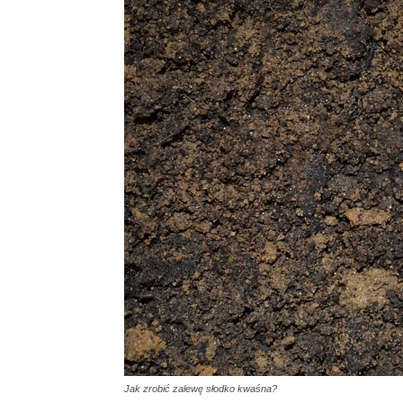
Jak zrobić zalewę słodko kwaśna?