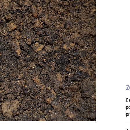
Z
B
po
pr