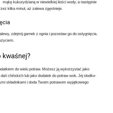
mąkę kukurydzianą w niewielkiej ilości wody, a następnie
rzez kilka minut, aż zalewa zgęstnieje.
ęcia
ewy, zdejmij garnek z ognia i pozostaw go do ostygnięcia.
użyciem.
o kwaśnej?
datkiem do wielu potraw. Możesz ją wykorzystać jako
dań chińskich lub jako dodatek do potraw wok. Jej słodko-
ymi składnikami i doda Twoim potrawom wyjątkowego