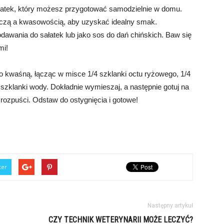
datek, który możesz przygotować samodzielnie w domu.
yczą a kwasowością, aby uzyskać idealny smak.
awania do sałatek lub jako sos do dań chińskich. Baw się
mi!
o kwaśną, łącząc w misce 1/4 szklanki octu ryżowego, 1/4
 szklanki wody. Dokładnie wymieszaj, a następnie gotuj na
 rozpuści. Odstaw do ostygnięcia i gotowe!
ter
Następny artykuł
CZY TECHNIK WETERYNARII MOŻE LECZYĆ?