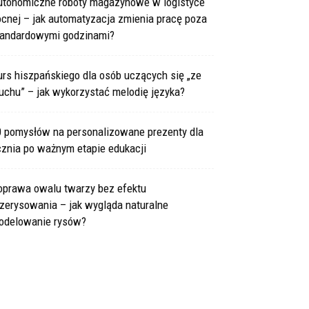
utonomiczne roboty magazynowe w logistyce
cnej – jak automatyzacja zmienia pracę poza
tandardowymi godzinami?
rs hiszpańskiego dla osób uczących się „ze
uchu” – jak wykorzystać melodię języka?
0 pomysłów na personalizowane prezenty dla
cznia po ważnym etapie edukacji
oprawa owalu twarzy bez efektu
zerysowania – jak wygląda naturalne
odelowanie rysów?