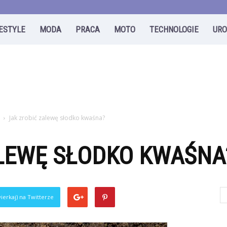
FESTYLE
MODA
PRACA
MOTO
TECHNOLOGIE
UR
Jak zrobić zalewę słodko kwaśna?
ALEWĘ SŁODKO KWAŚNA
ierkaj) na Twitterze