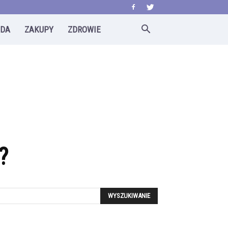
ODA
ZAKUPY
ZDROWIE
?