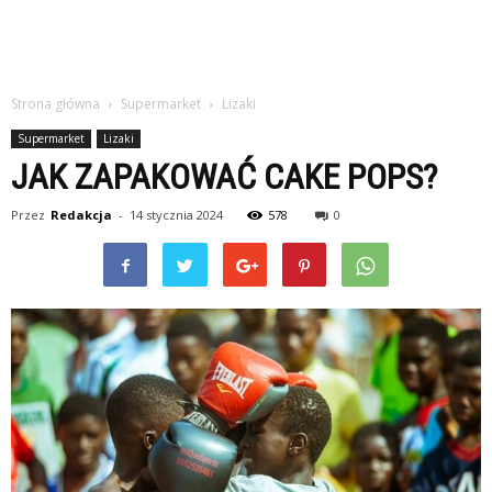
Strona główna
Supermarket
Lizaki
Supermarket
Lizaki
JAK ZAPAKOWAĆ CAKE POPS?
Przez
Redakcja
-
14 stycznia 2024
578
0