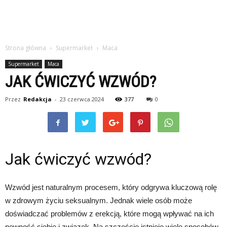
Strona główna
Supermarket
Maca
Supermarket
Maca
JAK ĆWICZYĆ WZWÓD?
Przez
Redakcja
-
23 czerwca 2024
377
0
Jak ćwiczyć wzwód?
Wzwód jest naturalnym procesem, który odgrywa kluczową rolę
w zdrowym życiu seksualnym. Jednak wiele osób może
doświadczać problemów z erekcją, które mogą wpływać na ich
pewność siebie i związek. Na szczęście istnieje wiele sposobów,