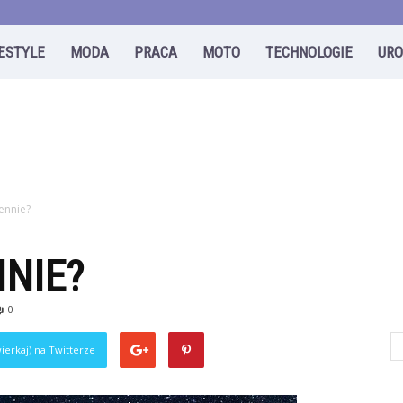
FESTYLE
MODA
PRACA
MOTO
TECHNOLOGIE
UR
ennie?
NNIE?
0
ierkaj) na Twitterze