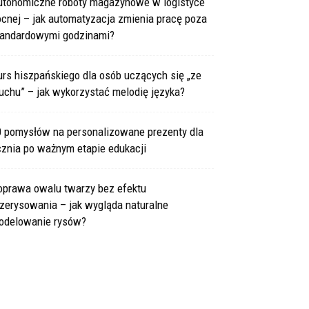
utonomiczne roboty magazynowe w logistyce
cnej – jak automatyzacja zmienia pracę poza
tandardowymi godzinami?
rs hiszpańskiego dla osób uczących się „ze
uchu” – jak wykorzystać melodię języka?
0 pomysłów na personalizowane prezenty dla
cznia po ważnym etapie edukacji
oprawa owalu twarzy bez efektu
zerysowania – jak wygląda naturalne
odelowanie rysów?