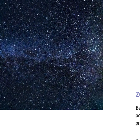
Z
B
po
pr