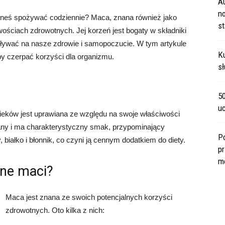
A
no
ieneś spożywać codziennie? Maca, znana również jako
s
iwościach zdrowotnych. Jej korzeń jest bogaty w składniki
ływać na nasze zdrowie i samopoczucie. W tym artykule
Ku
y czerpać korzyści dla organizmu.
sł
5
u
ieków jest uprawiana ze względu na swoje właściwości
wany i ma charakterystyczny smak, przypominający
P
 białko i błonnik, co czyni ją cennym dodatkiem do diety.
pr
m
tne maci?
Maca jest znana ze swoich potencjalnych korzyści
zdrowotnych. Oto kilka z nich: