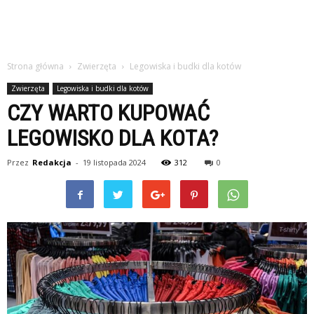
Strona główna
Zwierzęta
Legowiska i budki dla kotów
Zwierzęta
Legowiska i budki dla kotów
CZY WARTO KUPOWAĆ
LEGOWISKO DLA KOTA?
Przez
Redakcja
-
19 listopada 2024
312
0