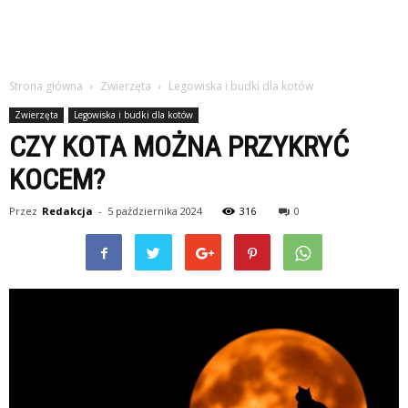
Strona główna
Zwierzęta
Legowiska i budki dla kotów
Zwierzęta
Legowiska i budki dla kotów
CZY KOTA MOŻNA PRZYKRYĆ
KOCEM?
Przez
Redakcja
-
5 października 2024
316
0