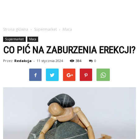
Strona główna
Supermarket
Maca
Supermarket
Maca
CO PIĆ NA ZABURZENIA EREKCJI?
Przez
Redakcja
-
11 stycznia 2024
384
0