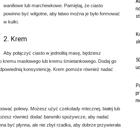
A
waniliowe lub marchewkowe. Pamiętaj, że ciasto
no
powinno być wilgotne, aby łatwo można je było formować
s
w kulki.
Ku
2. Krem
sł
Aby połączyć ciasto w jednolitą masę, będziesz
5
o kremu masłowego lub kremu śmietankowego. Dodaj go
u
 odpowiednią konsystencję. Krem pomoże również nadać
P
pr
m
bować polewy. Możesz użyć czekolady mlecznej, białej lub
 Możesz również dodać barwniki spożywcze, aby nadać
nna być płynna, ale nie zbyt rzadka, aby dobrze przywierała