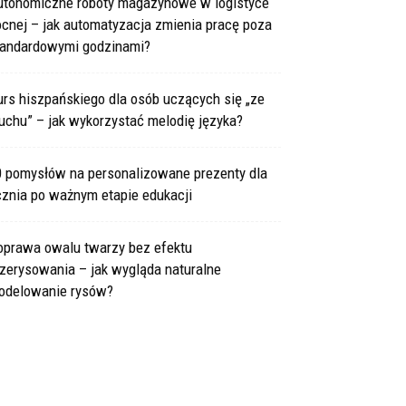
utonomiczne roboty magazynowe w logistyce
cnej – jak automatyzacja zmienia pracę poza
tandardowymi godzinami?
rs hiszpańskiego dla osób uczących się „ze
uchu” – jak wykorzystać melodię języka?
0 pomysłów na personalizowane prezenty dla
cznia po ważnym etapie edukacji
oprawa owalu twarzy bez efektu
zerysowania – jak wygląda naturalne
odelowanie rysów?