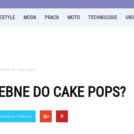
FESTYLE
MODA
PRACA
MOTO
TECHNOLOGIE
UR
rzebne do cake pops?
EBNE DO CAKE POPS?
ierkaj) na Twitterze