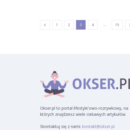
...
1
2
3
4
15
Okser.pl to portal lifestyle'owo-rozrywkowy, na
których znajdziesz wiele ciekawych artykułów.
Skontaktuj się z nami:
kontakt@okser.pl