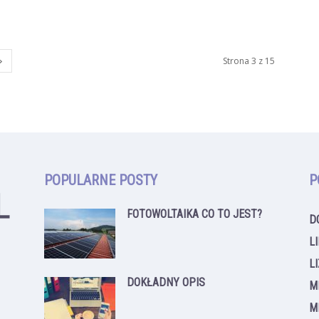
Strona 3 z 15
POPULARNE POSTY
P
FOTOWOLTAIKA CO TO JEST?
D
L
L
DOKŁADNY OPIS
M
M