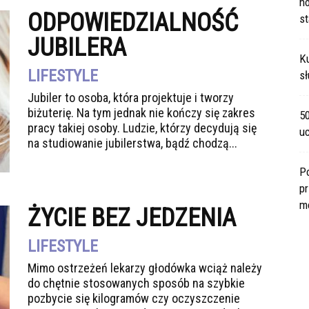
no
ODPOWIEDZIALNOŚĆ
s
JUBILERA
Ku
LIFESTYLE
sł
Jubiler to osoba, która projektuje i tworzy
biżuterię. Na tym jednak nie kończy się zakres
5
pracy takiej osoby. Ludzie, którzy decydują się
u
na studiowanie jubilerstwa, bądź chodzą...
P
pr
m
ŻYCIE BEZ JEDZENIA
LIFESTYLE
Mimo ostrzeżeń lekarzy głodówka wciąż należy
do chętnie stosowanych sposób na szybkie
pozbycie się kilogramów czy oczyszczenie