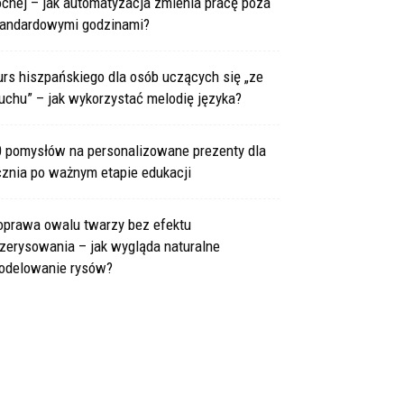
cnej – jak automatyzacja zmienia pracę poza
tandardowymi godzinami?
rs hiszpańskiego dla osób uczących się „ze
uchu” – jak wykorzystać melodię języka?
0 pomysłów na personalizowane prezenty dla
cznia po ważnym etapie edukacji
oprawa owalu twarzy bez efektu
zerysowania – jak wygląda naturalne
odelowanie rysów?